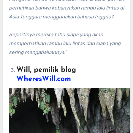
perhatikan bahwa kebanyakan rambu lalu lintas di
Asia Tenggara menggunakan bahasa Inggris?
Sepertinya mereka tahu siapa yang akan
memperhatikan rambu lalu lintas dan siapa yang
sering mengabaikannya.”
Will, pemilik blog
WheresWill.com