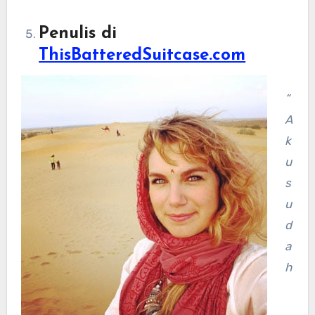
Penulis di
ThisBatteredSuitcase.com
“
A
k
u
s
u
d
a
h