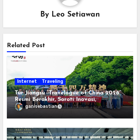
By
Leo Setiawan
Related Post
Internet
Traveling
Tur Jiangsu “Travelogue of China 2026”
Resmi Berakhir, Soroti Inovasi,
Keterbukaan, dan Pembangunan
ganisebastian
Berorientasi pada Masyarakat