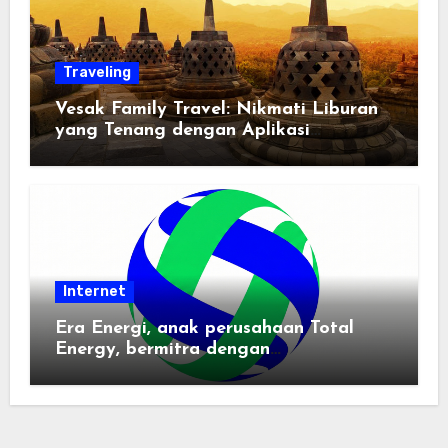
Traveling
Vesak Family Travel: Nikmati Liburan
yang Tenang dengan Aplikasi
Pemindai PDF
Internet
Era Energi, anak perusahaan Total
Energy, bermitra dengan
Zhuochuangtong untuk mempercepat
transisi energi Indonesia — raksasa
energi global bergabung dengan tim
lokal untuk mengembangkan energi