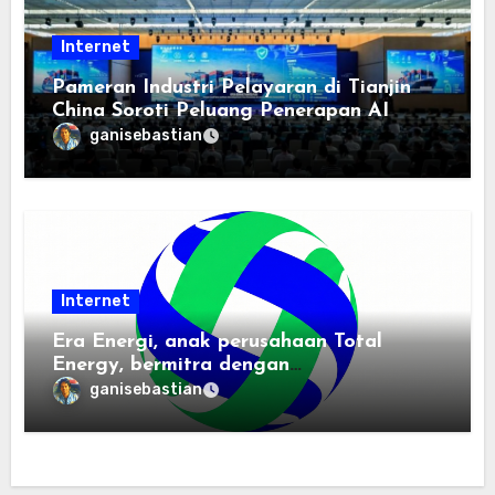
Internet
Pameran Industri Pelayaran di Tianjin
China Soroti Peluang Penerapan AI
ganisebastian
Internet
Era Energi, anak perusahaan Total
Energy, bermitra dengan
Zhuochuangtong untuk mempercepat
ganisebastian
transisi energi Indonesia — raksasa
energi global bergabung dengan tim
lokal untuk mengembangkan energi
terbarukan dan infrastruktur listrik