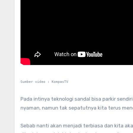
Sumber video : KompasTV
Pada intinya teknologi sandal bisa parkir send
nyaman, namun tak sepatutnya kita terus men
Sebab nanti akan menjadi terbiasa dan kita ak