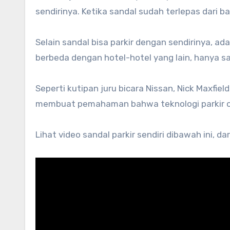
sendirinya. Ketika sandal sudah terlepas dari b
Selain sandal bisa parkir dengan sendirinya, a
berbeda dengan hotel-hotel yang lain, hanya sa
Seperti kutipan juru bicara Nissan, Nick Maxfiel
membuat pemahaman bahwa teknologi parkir oto
Lihat video sandal parkir sendiri dibawah ini, d