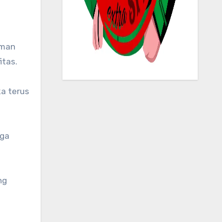
aman
itas.
ka terus
gga
ng