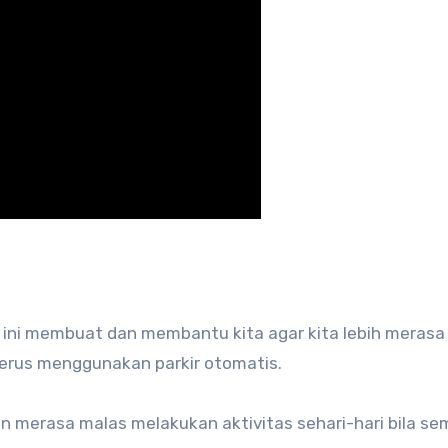
iri ini membuat dan membantu kita agar kita lebih merasa
erus menggunakan parkir otomatis.
an merasa malas melakukan aktivitas sehari-hari bila s