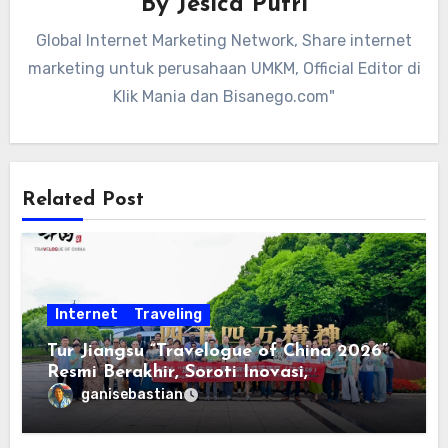
By
Jesica Putri
Global Internet Marketing Network, Share internet
marketing untuk perusahaan UMKM, Official Editor di
Klik Mania dan Bisanego.com"
Related Post
Internet
Traveling
Tur Jiangsu “Travelogue of China 2026”
Resmi Berakhir, Soroti Inovasi,
Keterbukaan, dan Pembangunan
ganisebastian
Berorientasi pada Masyarakat