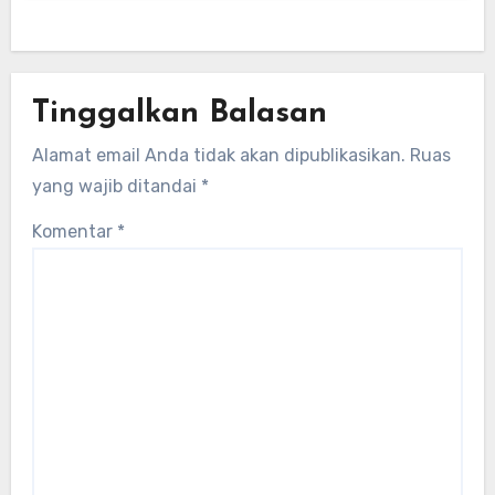
lokal untuk mengembangkan energi
terbarukan dan infrastruktur listrik
Tinggalkan Balasan
Alamat email Anda tidak akan dipublikasikan.
Ruas
yang wajib ditandai
*
Komentar
*