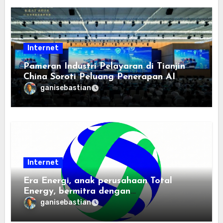
Internet
Pameran Industri Pelayaran di Tianjin
China Soroti Peluang Penerapan AI
ganisebastian
Internet
Era Energi, anak perusahaan Total
Energy, bermitra dengan
Zhuochuangtong untuk mempercepat
ganisebastian
transisi energi Indonesia — raksasa
energi global bergabung dengan tim