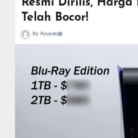
Resmi Dirilis, Harg
Telah Bocor!
By
Ryuzaki