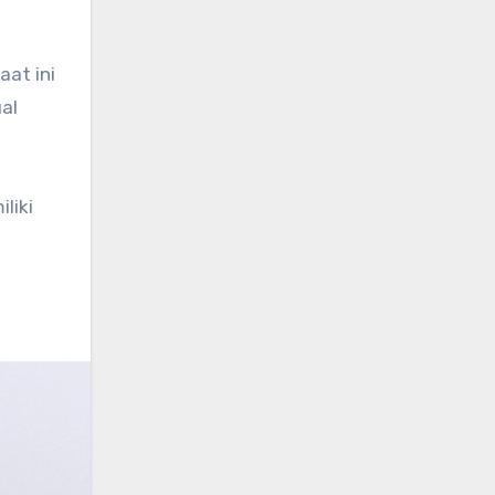
at ini
al
liki