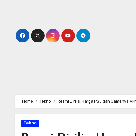
Skip
to
content
Home
Tekno
Resmi Dirilis, Harga PS5 dan Gamenya Akh
Tekno