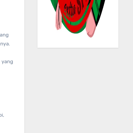
yang
nnya.
n yang
i,