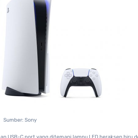
Sumber: Sony
n USB-C port yang ditemani lampu LED beraksen biru 