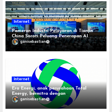
Internet
Pameran Industri Pelayaran di Tianjin
China Soroti Peluang Penerapan AI
ganisebastian
Internet
Era Energi, anak perusahaan Total
Energy, bermitra dengan
Zhuochuangtong untuk mempercepat
ganisebastian
transisi energi Indonesia — raksasa
energi global bergabung dengan tim