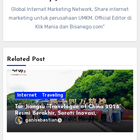
Global Internet Marketing Network, Share internet
marketing untuk perusahaan UMKM, Official Editor di
Klik Mania dan Bisanego.com"
Related Post
Internet
Traveling
Tur Jiangsu “Travelogue of China 2026”
Resmi Berakhir, Soroti Inovasi,
Keterbukaan, dan Pembangunan
ganisebastian
Berorientasi pada Masyarakat