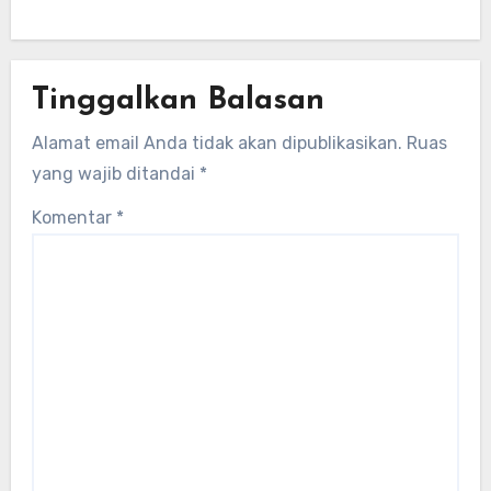
lokal untuk mengembangkan energi
terbarukan dan infrastruktur listrik
Tinggalkan Balasan
Alamat email Anda tidak akan dipublikasikan.
Ruas
yang wajib ditandai
*
Komentar
*