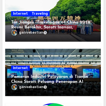
Internet
Traveling
Tur Jiangsu “Travelogue of China 2026”
Resmi Berakhir, Soroti Inovasi,
Keterbukaan, dan Pembangunan
ganisebastian
Berorientasi pada Masyarakat
Internet
Pameran Industri Pelayaran di Tianjin
China Soroti Peluang Penerapan AI
ganisebastian