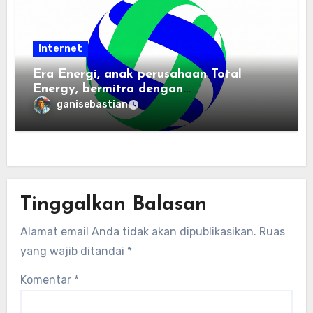
Internet
Era Energi, anak perusahaan Total
Energy, bermitra dengan
Zhuochuangtong untuk mempercepat
ganisebastian
transisi energi Indonesia — raksasa
energi global bergabung dengan tim
lokal untuk mengembangkan energi
terbarukan dan infrastruktur listrik
Tinggalkan Balasan
Alamat email Anda tidak akan dipublikasikan.
Ruas
yang wajib ditandai
*
Komentar
*