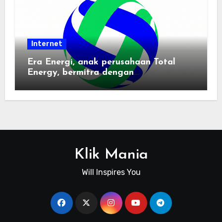
Internet
Era Energi, anak perusahaan Total
Energy, bermitra dengan
Zhuochuangtong untuk mempercepat
transisi energi Indonesia — raksasa
energi global bergabung dengan tim
lokal untuk mengembangkan energi
terbarukan dan infrastruktur listrik
Klik Mania
Will Inspires You