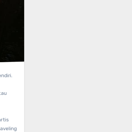
ndiri.
kau
rtis
aveling