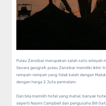
Pulau Zanzibar merupakan salah satu wilayah n
Secara geografi, pulau Zanzibar memiliki iklim t
rempah-rempah yang tidak kalah dengan Maluku.
dengan harga 2 Juta permalam.
Dan bila memilih hotel yang mahal, banyak hote
seperti Naomi Campbell dan pengusaha Bill Gat