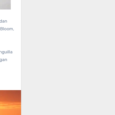
 dan
 Bloom,
nguilla
rgan