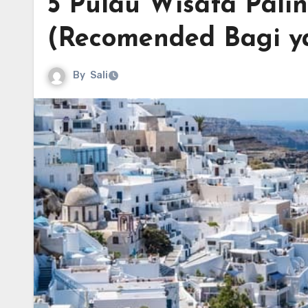
5 Pulau Wisata Palin
(Recomended Bagi y
By
Sali