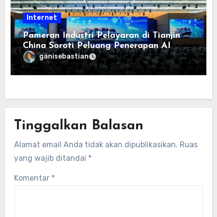
Internet
Pameran Industri Pelayaran di Tianjin
China Soroti Peluang Penerapan AI
ganisebastian
Tinggalkan Balasan
Alamat email Anda tidak akan dipublikasikan.
Ruas
yang wajib ditandai
*
Komentar
*