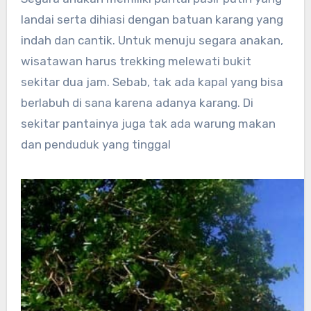
landai serta dihiasi dengan batuan karang yang
indah dan cantik. Untuk menuju segara anakan,
wisatawan harus trekking melewati bukit
sekitar dua jam. Sebab, tak ada kapal yang bisa
berlabuh di sana karena adanya karang. Di
sekitar pantainya juga tak ada warung makan
dan penduduk yang tinggal