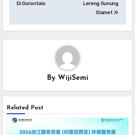
Di Gorontalo
Lereng Gunung
Slamet
By
WijiSemi
Related Post