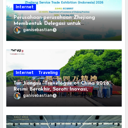
Internet
Perusahaan-perusahaan Zhejiang
Membentuk Delegasi untuk
Berpartisipasi dalam Pameran
ganisebastian
Internasional Pengolahan Air dan
Perlindungan Lingkungan Indonesia
2026
Internet
Traveling
Tur Jiangsu “Travelogue of China 2026”
Resmi Berakhir, Soroti Inovasi,
Keterbukaan, dan Pembangunan
ganisebastian
Berorientasi pada Masyarakat