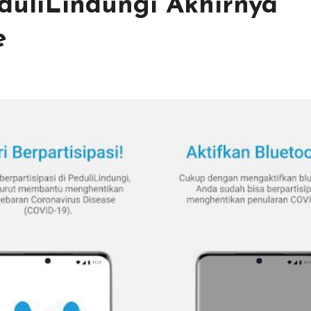
eduliLindungi Akhirnya
e