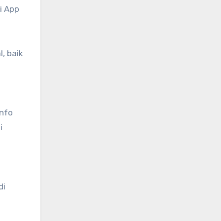
i App
, baik
info
i
di