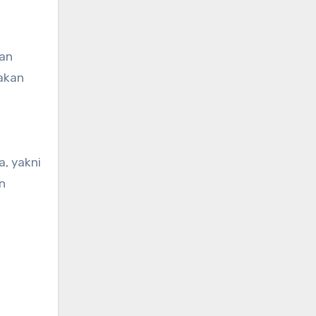
kan
jakan
a, yakni
n