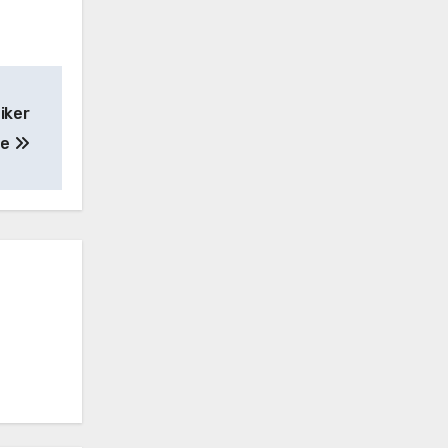
iker
ge