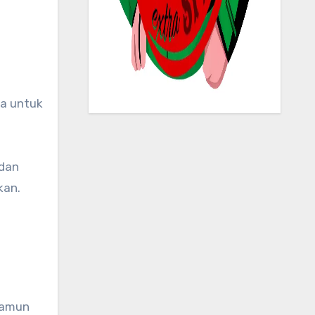
na untuk
dan
kan.
 Namun