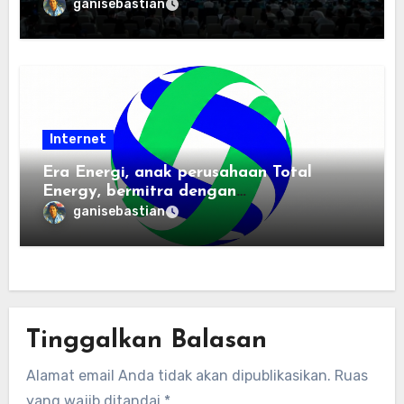
ganisebastian
Internet
Era Energi, anak perusahaan Total
Energy, bermitra dengan
Zhuochuangtong untuk mempercepat
ganisebastian
transisi energi Indonesia — raksasa
energi global bergabung dengan tim
lokal untuk mengembangkan energi
terbarukan dan infrastruktur listrik
Tinggalkan Balasan
Alamat email Anda tidak akan dipublikasikan.
Ruas
yang wajib ditandai
*