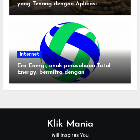
yang Tenang dengan Aplikasi
Pemindai PDF
Internet
Era Energi, anak perusahaan Total
Energy, bermitra dengan
Zhuochuangtong untuk mempercepat
transisi energi Indonesia — raksasa
energi global bergabung dengan tim
lokal untuk mengembangkan energi
terbarukan dan infrastruktur listrik
Klik Mania
Will Inspires You