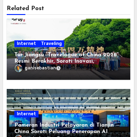
Related Post
Internet
Traveling
Tur Jiangsu “Travelogue of China 2026”
Resmi Berakhir, Soroti Inovasi,
Keterbukaan, dan Pembangunan
ganisebastian
Berorientasi pada Masyarakat
Internet
Pameran Industri Pelayaran di Tianjin
China Soroti Peluang Penerapan AI