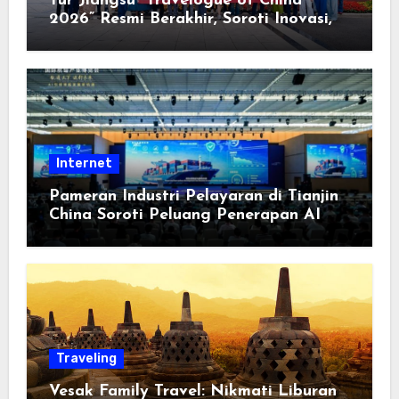
Tur Jiangsu “Travelogue of China
2026” Resmi Berakhir, Soroti Inovasi,
Keterbukaan, dan Pembangunan
Berorientasi pada Masyarakat
Internet
Pameran Industri Pelayaran di Tianjin
China Soroti Peluang Penerapan AI
Traveling
Vesak Family Travel: Nikmati Liburan