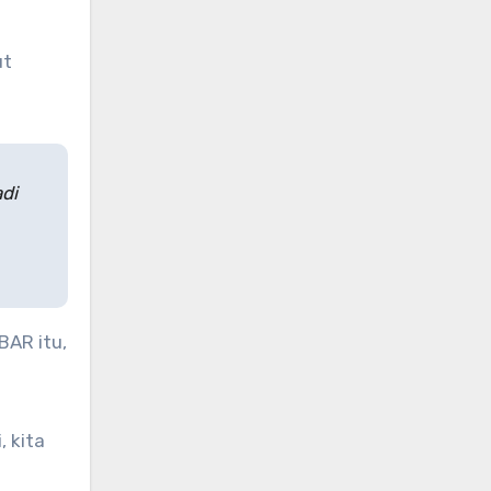
ut
adi
BAR itu,
i, kita