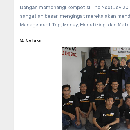
Dengan memenangi kompetisi The NextDev 201
sangatlah besar, mengingat mereka akan menda
Management Trip, Money, Monetizing, dan Matc
2. Cetaku