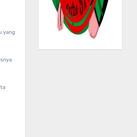
usnya
nta