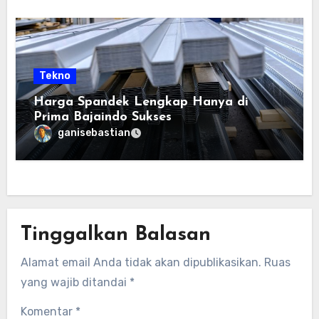
Tekno
Harga Spandek Lengkap Hanya di
Prima Bajaindo Sukses
ganisebastian
Tinggalkan Balasan
Alamat email Anda tidak akan dipublikasikan.
Ruas
yang wajib ditandai
*
Komentar
*