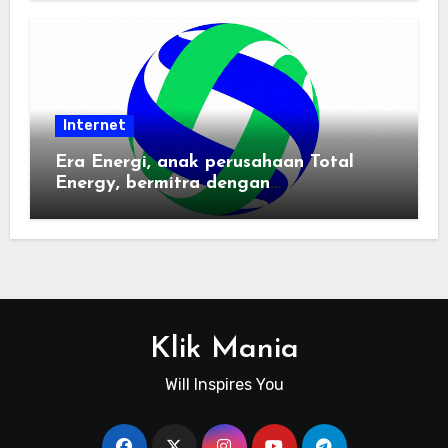
Internet
Era Energi, anak perusahaan Total
Energy, bermitra dengan
Zhuochuangtong untuk mempercepat
transisi energi Indonesia — raksasa
energi global bergabung dengan tim
lokal untuk mengembangkan energi
terbarukan dan infrastruktur listrik
Klik Mania
Will Inspires You