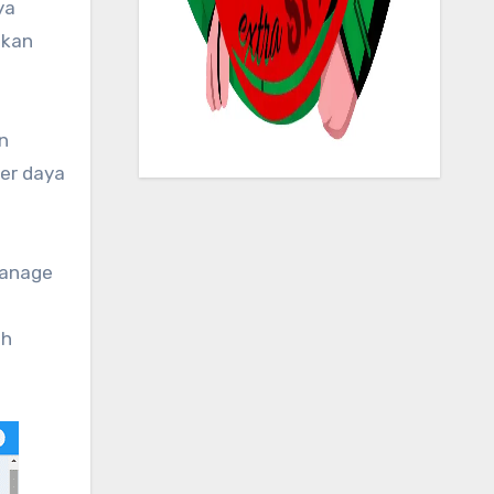
ya
hkan
n
er daya
manage
ih