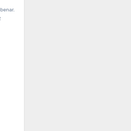
 benar.
R