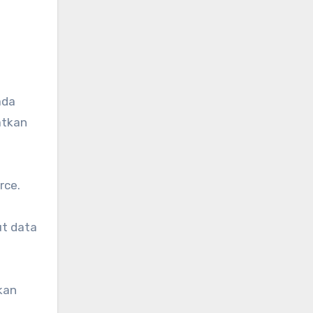
ada
atkan
rce.
ut data
kan