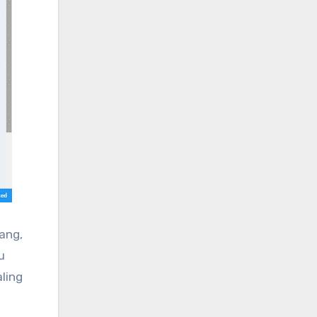
ang,
u
ling