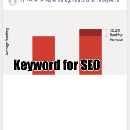
By
seolicious
#Blog
,
#Kata kunci
,
#Keyword