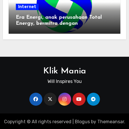
Internet
Era Energi, anak perusahaan Total
Energy, bermitra dengan
Zhuochuangtong untuk mempercepat
transisi energi Indonesia — raksasa
energi global bergabung dengan tim
lokal untuk mengembangkan energi
terbarukan dan infrastruktur listrik
Klik Mania
Will Inspires You
Copyright © All rights reserved
|
Blogus
by
Themeansar
.