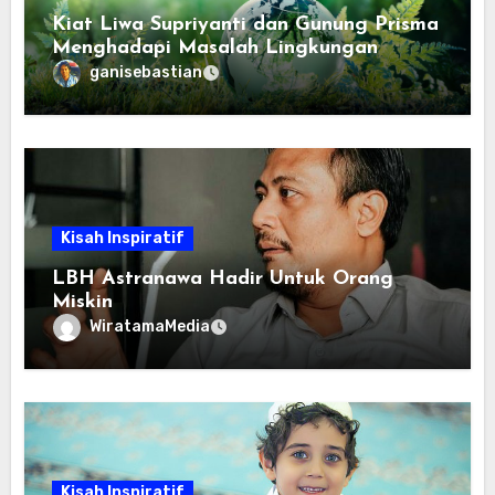
Kiat Liwa Supriyanti dan Gunung Prisma
Menghadapi Masalah Lingkungan
ganisebastian
Kisah Inspiratif
LBH Astranawa Hadir Untuk Orang
Miskin
WiratamaMedia
Kisah Inspiratif