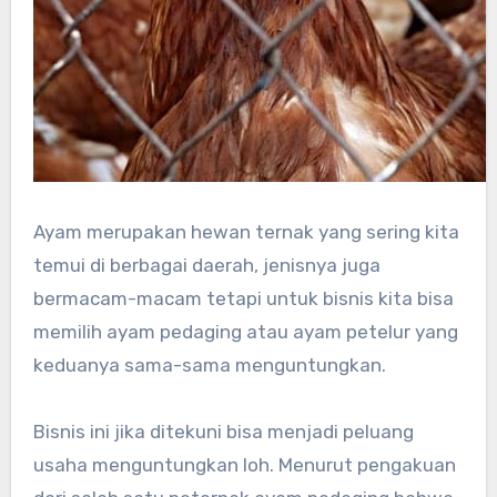
Ayam merupakan hewan ternak yang sering kita
temui di berbagai daerah, jenisnya juga
bermacam-macam tetapi untuk bisnis kita bisa
memilih ayam pedaging atau ayam petelur yang
keduanya sama-sama menguntungkan.
Bisnis ini jika ditekuni bisa menjadi peluang
usaha menguntungkan loh. Menurut pengakuan