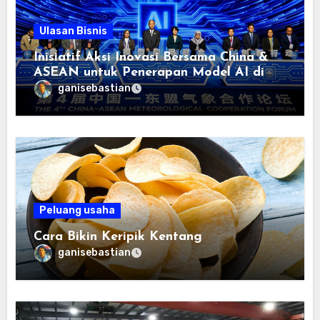
Ulasan Bisnis
Inisiatif Aksi Inovasi Bersama China &
ASEAN untuk Penerapan Model AI di
bidang Meteorologi diluncurkan
ganisebastian
Peluang usaha
Cara Bikin Keripik Kentang
ganisebastian