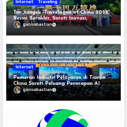
Internet
Traveling
Tur Jiangsu “Travelogue of China 2026”
Resmi Berakhir, Soroti Inovasi,
Keterbukaan, dan Pembangunan
ganisebastian
Berorientasi pada Masyarakat
Internet
Pameran Industri Pelayaran di Tianjin
China Soroti Peluang Penerapan AI
ganisebastian