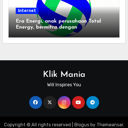
Internet
Era Energi, anak perusahaan Total
Energy, bermitra dengan
Zhuochuangtong untuk mempercepat
transisi energi Indonesia — raksasa
energi global bergabung dengan tim
lokal untuk mengembangkan energi
terbarukan dan infrastruktur listrik
Klik Mania
Will Inspires You
Copyright © All rights reserved
|
Blogus
by
Themeansar
.