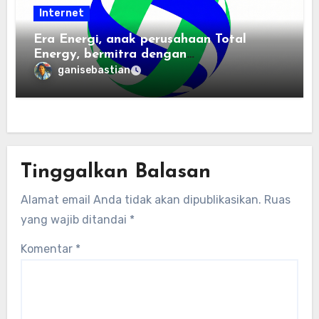
Internet
Era Energi, anak perusahaan Total
Energy, bermitra dengan
Zhuochuangtong untuk mempercepat
ganisebastian
transisi energi Indonesia — raksasa
energi global bergabung dengan tim
lokal untuk mengembangkan energi
terbarukan dan infrastruktur listrik
Tinggalkan Balasan
Alamat email Anda tidak akan dipublikasikan.
Ruas
yang wajib ditandai
*
Komentar
*