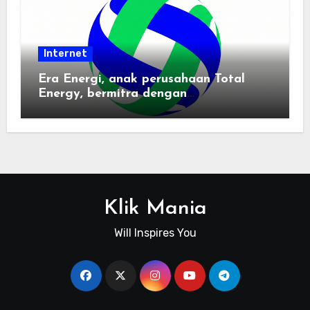
Internet
Era Energi, anak perusahaan Total
Energy, bermitra dengan
Zhuochuangtong untuk mempercepat
transisi energi Indonesia — raksasa
energi global bergabung dengan tim
lokal untuk mengembangkan energi
terbarukan dan infrastruktur listrik
Klik Mania
Will Inspires You