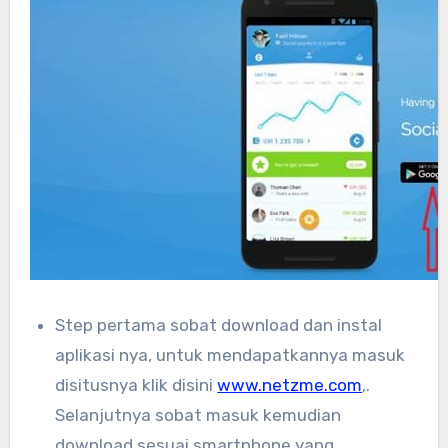
Step pertama sobat download dan instal
aplikasi nya, untuk mendapatkannya masuk
disitusnya klik disini
www.netzme.com
,.
Selanjutnya sobat masuk kemudian
download sesuai smartphone yang