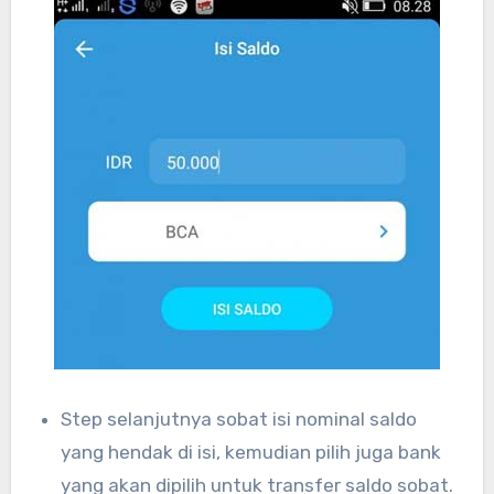
Step selanjutnya sobat isi nominal saldo
yang hendak di isi, kemudian pilih juga bank
yang akan dipilih untuk transfer saldo sobat.