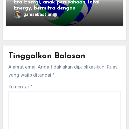
Era Energi, anak perusahaan Total
Energy, bermitra dengan
Zhuochuangtong untuk mempercepat
ganisebastian
transisi energi Indonesia — raksasa
energi global bergabung dengan tim
lokal untuk mengembangkan energi
terbarukan dan infrastruktur listrik
Tinggalkan Balasan
Alamat email Anda tidak akan dipublikasikan.
Ruas
yang wajib ditandai
*
Komentar
*