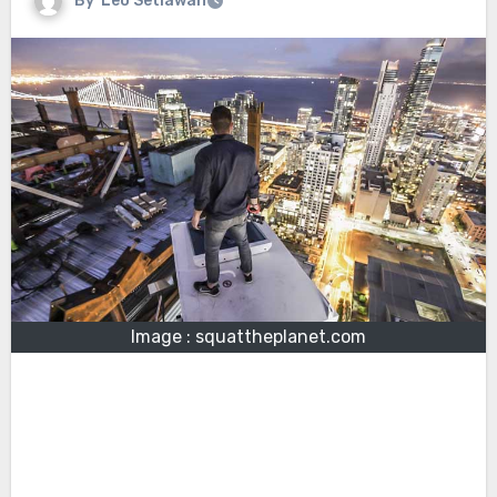
By
Leo Setiawan
Image : squattheplanet.com