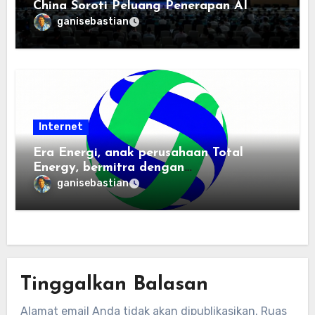
China Soroti Peluang Penerapan AI
ganisebastian
Internet
Era Energi, anak perusahaan Total
Energy, bermitra dengan
Zhuochuangtong untuk mempercepat
ganisebastian
transisi energi Indonesia — raksasa
energi global bergabung dengan tim
lokal untuk mengembangkan energi
terbarukan dan infrastruktur listrik
Tinggalkan Balasan
Alamat email Anda tidak akan dipublikasikan.
Ruas