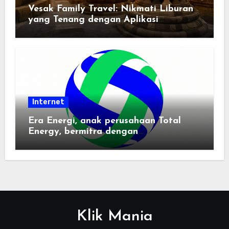
Vesak Family Travel: Nikmati Liburan
yang Tenang dengan Aplikasi
Pemindai PDF
Internet
Era Energi, anak perusahaan Total
Energy, bermitra dengan
Zhuochuangtong untuk mempercepat
transisi energi Indonesia — raksasa
energi global bergabung dengan tim
lokal untuk mengembangkan energi
terbarukan dan infrastruktur listrik
Klik Mania