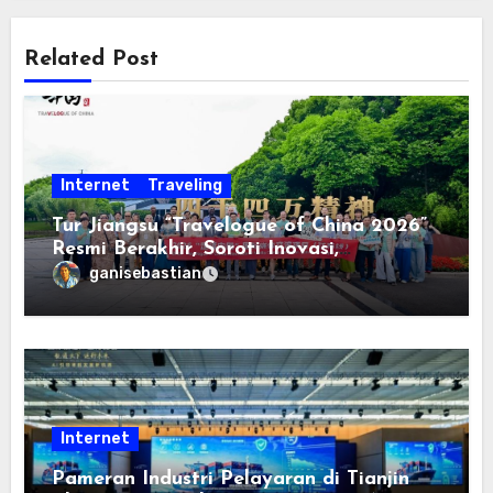
Related Post
Internet
Traveling
Tur Jiangsu “Travelogue of China 2026”
Resmi Berakhir, Soroti Inovasi,
Keterbukaan, dan Pembangunan
ganisebastian
Berorientasi pada Masyarakat
Internet
Pameran Industri Pelayaran di Tianjin