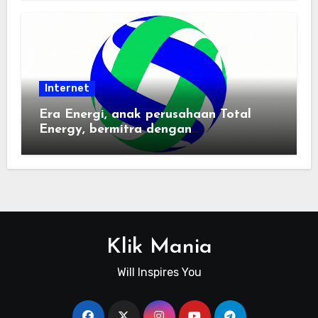
Internet
Era Energi, anak perusahaan Total
Energy, bermitra dengan
Zhuochuangtong untuk mempercepat
transisi energi Indonesia — raksasa
energi global bergabung dengan tim
lokal untuk mengembangkan energi
terbarukan dan infrastruktur listrik
Klik Mania
Will Inspires You