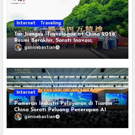
Internet
Traveling
Tur Jiangsu “Travelogue of China 2026”
Resmi Berakhir, Soroti Inovasi,
Keterbukaan, dan Pembangunan
ganisebastian
Berorientasi pada Masyarakat
Internet
Pameran Industri Pelayaran di Tianjin
China Soroti Peluang Penerapan AI
ganisebastian