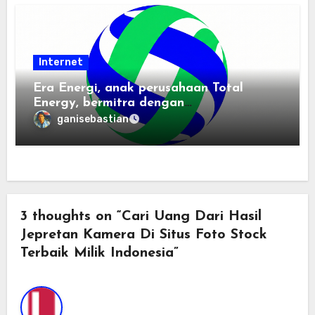
Internet
Era Energi, anak perusahaan Total
Energy, bermitra dengan
Zhuochuangtong untuk mempercepat
ganisebastian
transisi energi Indonesia — raksasa
energi global bergabung dengan tim
lokal untuk mengembangkan energi
terbarukan dan infrastruktur listrik
3 thoughts on “Cari Uang Dari Hasil
Jepretan Kamera Di Situs Foto Stock
Terbaik Milik Indonesia”