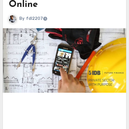
Online
By
fdl2207