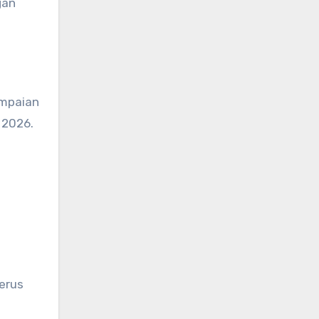
gan
ampaian
 2026.
erus