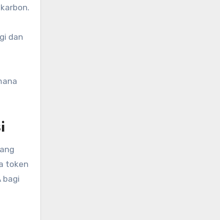
 karbon.
gi dan
imana
i
yang
a token
 bagi