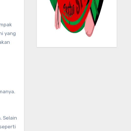
mi yang
 akan
manya.
 Selain
seperti