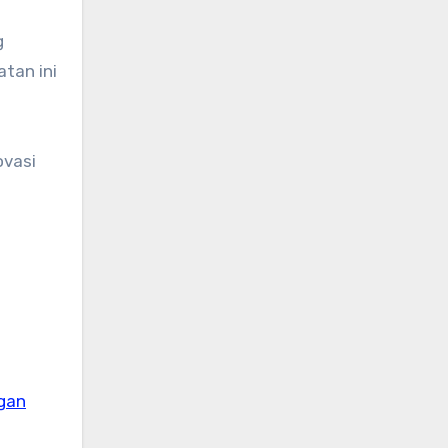
g
tan ini
ovasi
gan