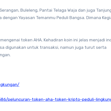
erangan, Buleleng, Pantai Telaga Waja dan juga Tanjun
a dengan Yayasan Temanmu Peduli Bangsa. Dimana Kegia
 mengenai token AHA. Kehadiran koin ini jelas menjadi in
bisa digunakan untuk transaksi, namun juga turut serta
ungan.
ngkungan/
586/peluncuran-token-aha-token-kripto-peduli-lingkun