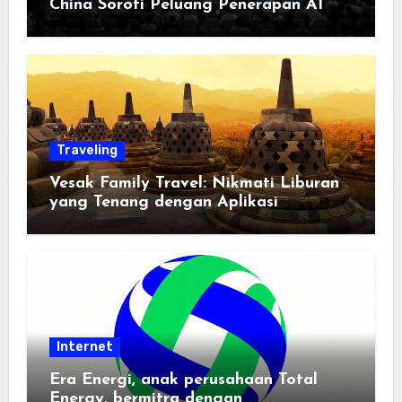
China Soroti Peluang Penerapan AI
Traveling
Vesak Family Travel: Nikmati Liburan
yang Tenang dengan Aplikasi
Pemindai PDF
Internet
Era Energi, anak perusahaan Total
Energy, bermitra dengan