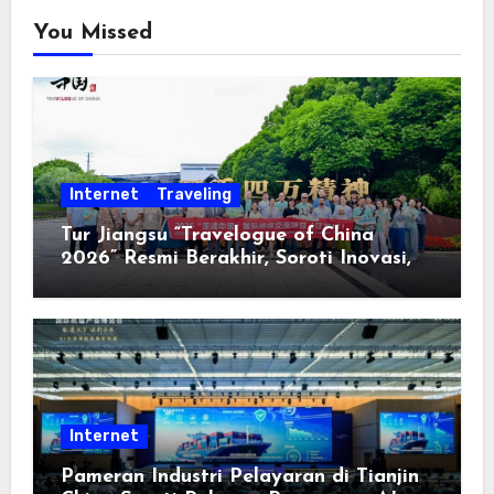
You Missed
Internet
Traveling
Tur Jiangsu “Travelogue of China
2026” Resmi Berakhir, Soroti Inovasi,
Keterbukaan, dan Pembangunan
Berorientasi pada Masyarakat
Internet
Pameran Industri Pelayaran di Tianjin