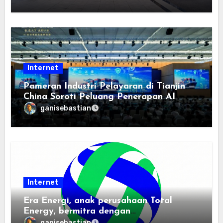
Berorientasi pada Masyarakat
Internet
Pameran Industri Pelayaran di Tianjin
China Soroti Peluang Penerapan AI
ganisebastian
Internet
Era Energi, anak perusahaan Total
Energy, bermitra dengan
Zhuochuangtong untuk mempercepat
ganisebastian