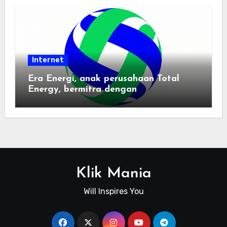
Internet
Era Energi, anak perusahaan Total
Energy, bermitra dengan
Zhuochuangtong untuk mempercepat
transisi energi Indonesia — raksasa
energi global bergabung dengan tim
lokal untuk mengembangkan energi
terbarukan dan infrastruktur listrik
Klik Mania
Will Inspires You