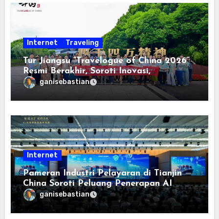
Internet
Traveling
Tur Jiangsu “Travelogue of China 2026”
Resmi Berakhir, Soroti Inovasi,
Keterbukaan, dan Pembangunan
ganisebastian
Berorientasi pada Masyarakat
Internet
Pameran Industri Pelayaran di Tianjin
China Soroti Peluang Penerapan AI
ganisebastian