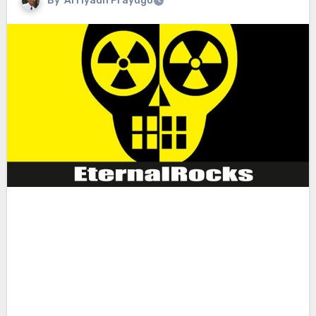
By
Arriyadh Prayugo