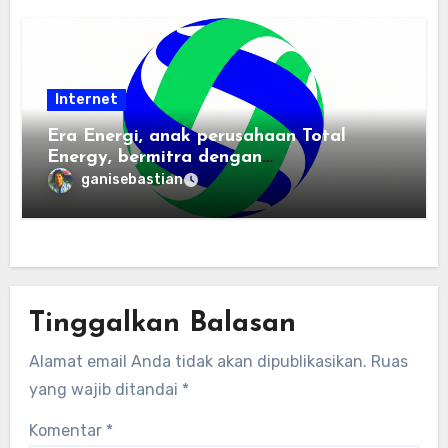
Internet
Era Energi, anak perusahaan Total
Energy, bermitra dengan
Zhuochuangtong untuk mempercepat
ganisebastian
transisi energi Indonesia — raksasa
energi global bergabung dengan tim
lokal untuk mengembangkan energi
terbarukan dan infrastruktur listrik
Tinggalkan Balasan
Alamat email Anda tidak akan dipublikasikan.
Ruas
yang wajib ditandai
*
Komentar
*