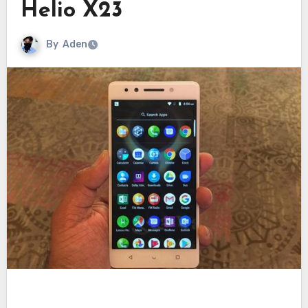
Helio X23
By
Aden