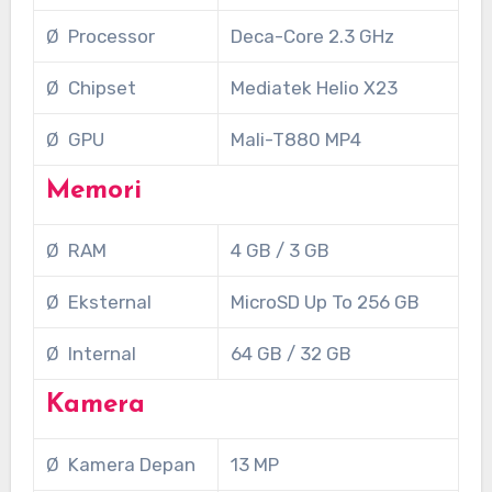
Ø Processor
Deca-Core 2.3 GHz
Ø Chipset
Mediatek Helio X23
Ø GPU
Mali-T880 MP4
Memori
Ø RAM
4 GB / 3 GB
Ø Eksternal
MicroSD Up To 256 GB
Ø Internal
64 GB / 32 GB
Kamera
Ø Kamera Depan
13 MP