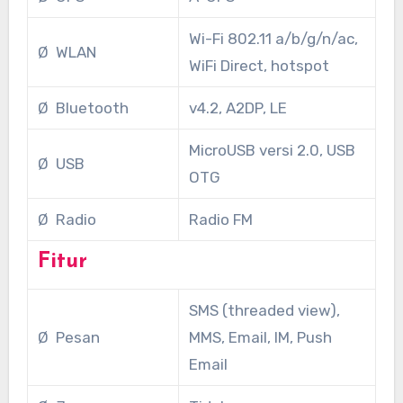
Wi-Fi 802.11 a/b/g/n/ac,
Ø WLAN
WiFi Direct, hotspot
Ø Bluetooth
v4.2, A2DP, LE
MicroUSB versi 2.0, USB
Ø USB
OTG
Ø Radio
Radio FM
Fitur
SMS (threaded view),
Ø Pesan
MMS, Email, IM, Push
Email