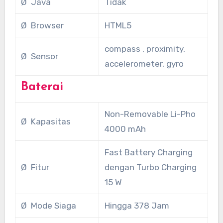
Ø Java
Tidak
Ø Browser
HTML5
compass , proximity,
Ø Sensor
accelerometer, gyro
Baterai
Non-Removable Li-Pho
Ø Kapasitas
4000 mAh
Fast Battery Charging
Ø Fitur
dengan Turbo Charging
15 W
Ø Mode Siaga
Hingga 378 Jam