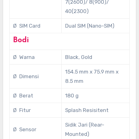
7(2600)/ 8(900)/
40(2300)
Ø SIM Card
Dual SIM (Nano-SIM)
Bodi
Ø Warna
Black, Gold
154.5 mm x 75.9 mm x
Ø Dimensi
8.5 mm
Ø Berat
180 g
Ø Fitur
Splash Resisitent
Sidik Jari (Rear-
Ø Sensor
Mounted)