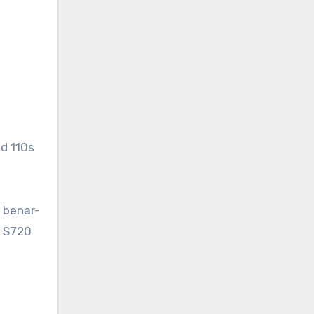
d 110s
 benar-
o S720