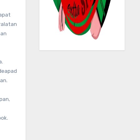
dapat
ralatan
tan
a.
Ideapad
an.
pan,
ook.