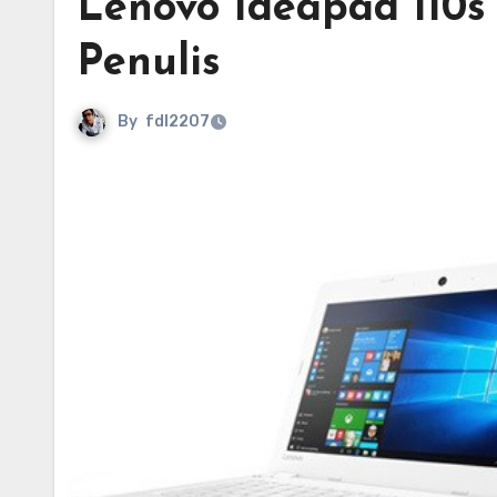
Lenovo Ideapad 110s
Penulis
By
fdl2207