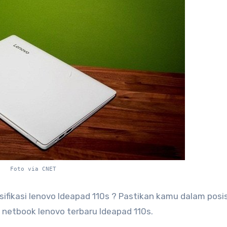
Foto via CNET
sifikasi lenovo Ideapad 110s ? Pastikan kamu dalam posis
netbook lenovo terbaru Ideapad 110s.