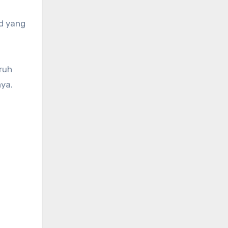
d yang
ruh
ya.