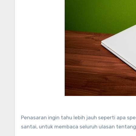
Penasaran ingin tahu lebih jauh seperti apa spe
santai, untuk membaca seluruh ulasan tentang 