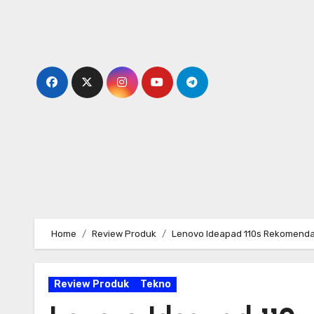
Skip
to
content
Home
Review Produk
Lenovo Ideapad 110s Rekomendas
Review Produk
Tekno