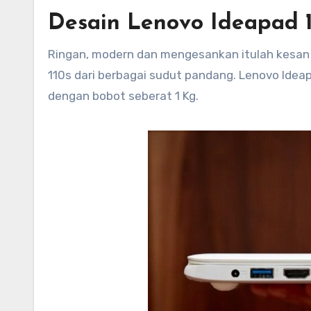
Desain Lenovo Ideapad 1
Ringan, modern dan mengesankan itulah kesan 
110s dari berbagai sudut pandang. Lenovo Ideapa
dengan bobot seberat 1 Kg.