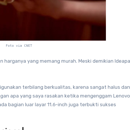
Foto via CNET
an harganya yang memang murah. Meski demikian Ideapa
igunakan terbilang berkualitas, karena sangat halus dan
engan apa yang saya rasakan ketika mengenggam Lenov
da bagian luar layar 11.6-inch juga terbukti sukses