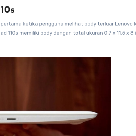
10s
pertama ketika pengguna melihat body terluar Lenovo 
d 110s memiliki body dengan total ukuran 0.7 x 11.5 x 8 i