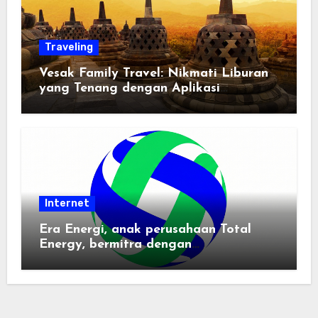
Traveling
Vesak Family Travel: Nikmati Liburan
yang Tenang dengan Aplikasi
Pemindai PDF
Internet
Era Energi, anak perusahaan Total
Energy, bermitra dengan
Zhuochuangtong untuk mempercepat
transisi energi Indonesia — raksasa
energi global bergabung dengan tim
lokal untuk mengembangkan energi