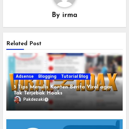
By
irma
Related Post
Adsense
Blogging
Tutorial Blog
5 Tips Menulis Konten Berita Viral agar
Tak Terjebak Hoaks
Pakdezaki