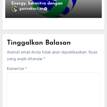
Energy, bermitra dengan
Zhuochuangtong untuk mempercepat
ganisebastian
transisi energi Indonesia — raksasa
energi global bergabung dengan tim
lokal untuk mengembangkan energi
terbarukan dan infrastruktur listrik
Tinggalkan Balasan
Alamat email Anda tidak akan dipublikasikan.
Ruas
yang wajib ditandai
*
Komentar
*