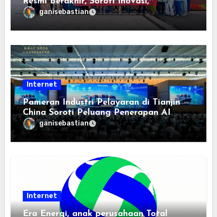
Resmi Berakhir, Soroti Inovasi,
Keterbukaan, dan Pembangunan
ganisebastian
Berorientasi pada Masyarakat
Internet
Pameran Industri Pelayaran di Tianjin
China Soroti Peluang Penerapan AI
ganisebastian
Internet
Era Energi, anak perusahaan Total