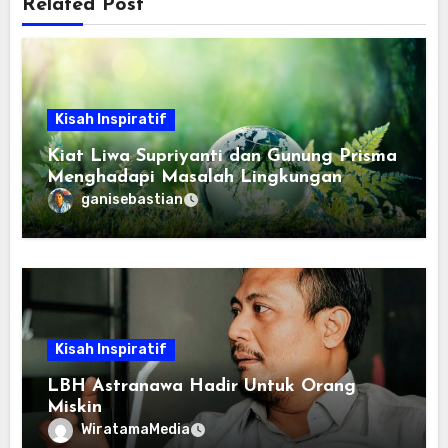
Related Post
Kisah Inspiratif
Kiat Liwa Supriyanti dan Gunung Prisma
Menghadapi Masalah Lingkungan
ganisebastian
Kisah Inspiratif
LBH Astranawa Hadir Untuk Orang
Miskin
WiratamaMedia