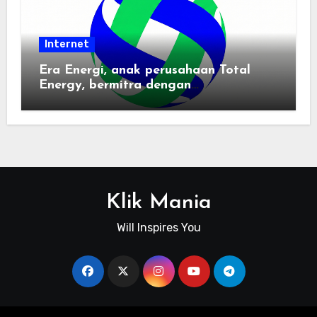
Internet
Era Energi, anak perusahaan Total
Energy, bermitra dengan
Zhuochuangtong untuk mempercepat
transisi energi Indonesia — raksasa
energi global bergabung dengan tim
lokal untuk mengembangkan energi
terbarukan dan infrastruktur listrik
Klik Mania
Will Inspires You