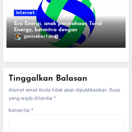
Internet
Era Energi, anak perusahaan Total
Energy, bermitra dengan
Zhuochuangtong untuk mempercepat
ganisebastian
transisi energi Indonesia — raksasa
energi global bergabung dengan tim
lokal untuk mengembangkan energi
terbarukan dan infrastruktur listrik
Tinggalkan Balasan
Alamat email Anda tidak akan dipublikasikan.
Ruas
yang wajib ditandai
*
Komentar
*