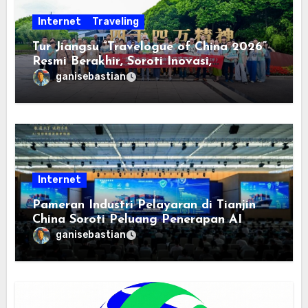
Internet
Traveling
Tur Jiangsu “Travelogue of China 2026”
Resmi Berakhir, Soroti Inovasi,
Keterbukaan, dan Pembangunan
ganisebastian
Berorientasi pada Masyarakat
Internet
Pameran Industri Pelayaran di Tianjin
China Soroti Peluang Penerapan AI
ganisebastian