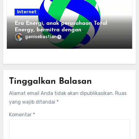
Internet
Era Energi, anak perusahaan Total
Energy, bermitra dengan
Zhuochuangtong untuk mempercepat
ganisebastian
transisi energi Indonesia — raksasa
energi global bergabung dengan tim
lokal untuk mengembangkan energi
terbarukan dan infrastruktur listrik
Tinggalkan Balasan
Alamat email Anda tidak akan dipublikasikan.
Ruas
yang wajib ditandai
*
Komentar
*