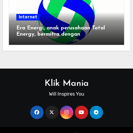
Internet
Era Energi, anak perusahaan Total
Energy, bermitra dengan
Zhuochuangtong untuk mempercepat
transisi energi Indonesia — raksasa
energi global bergabung dengan tim
lokal untuk mengembangkan energi
terbarukan dan infrastruktur listrik
Klik Mania
Will Inspires You