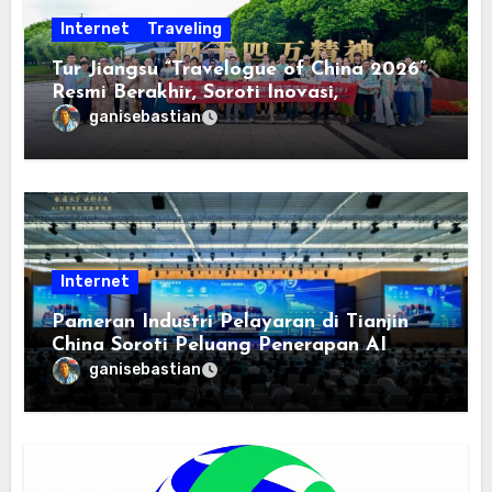
Internet
Traveling
Tur Jiangsu “Travelogue of China 2026”
Resmi Berakhir, Soroti Inovasi,
Keterbukaan, dan Pembangunan
ganisebastian
Berorientasi pada Masyarakat
Internet
Pameran Industri Pelayaran di Tianjin
China Soroti Peluang Penerapan AI
ganisebastian