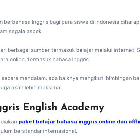
berbahasa Inggris bagi para siswa di Indonesia dihara
am segala aspek.
 dari berbagai sumber termasuk belajar melalui internet. S
ra online, termasuk bahasa Inggris.
s secara mendalam, ada baiknya mengikuti bimbingan bel
juga akan lebih maksimal.
ggris English Academy
ediakan
p
aket belajar bahasa inggris online dan offl
ikulum berstandar internasional.