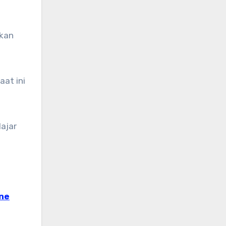
pkan
aat ini
ajar
ine