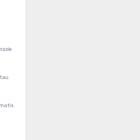
 mode
atau
omatis