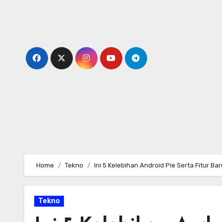
Skip
to
content
Home
Tekno
Ini 5 Kelebihan Android Pie Serta Fitur Ba
Tekno