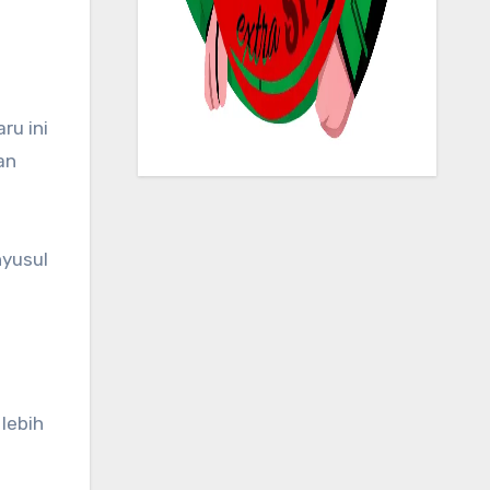
an
yusul
 lebih