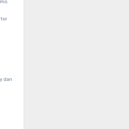
omo.
tor
i
y dan