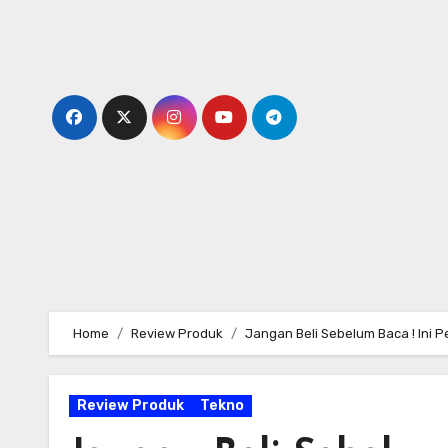
Skip
to
content
Home
Review Produk
Jangan Beli Sebelum Baca ! Ini
Review Produk
Tekno