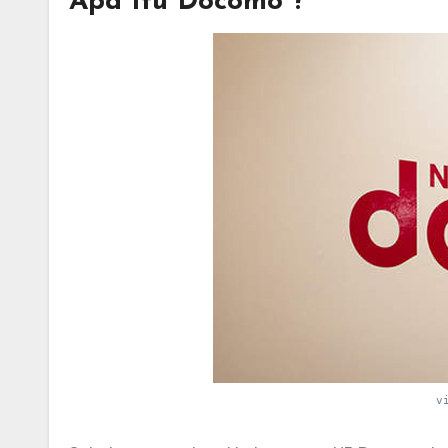
Apa Itu Docomo ?
v