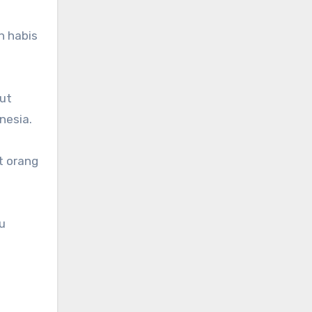
h habis
but
nesia.
t orang
u