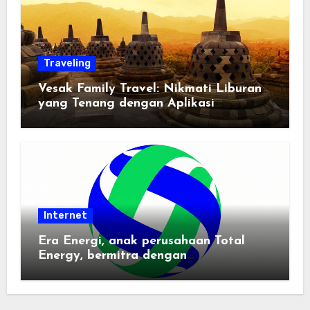
Traveling
Vesak Family Travel: Nikmati Liburan
yang Tenang dengan Aplikasi
Pemindai PDF
Internet
Era Energi, anak perusahaan Total
Energy, bermitra dengan
Zhuochuangtong untuk mempercepat
transisi energi Indonesia — raksasa
energi global bergabung dengan tim