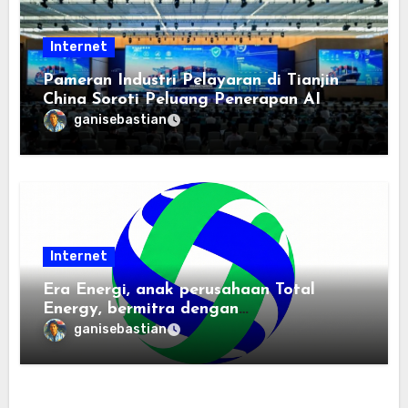
Internet
Pameran Industri Pelayaran di Tianjin
China Soroti Peluang Penerapan AI
ganisebastian
Internet
Era Energi, anak perusahaan Total
Energy, bermitra dengan
Zhuochuangtong untuk mempercepat
ganisebastian
transisi energi Indonesia — raksasa
energi global bergabung dengan tim
lokal untuk mengembangkan energi
terbarukan dan infrastruktur listrik