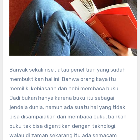
Banyak sekali riset atau penelitian yang sudah
membuktikan hal ini. Bahwa orang kaya itu
memiliki kebiasaan dan hobi membaca buku.
Jadi bukan hanya karena buku itu sebagai
jendela dunia, namun ada suatu hal yang tidak
bisa disampaiakan dari membaca buku, bahkan
buku tak bisa digantikan dengan teknologi,
walau di zaman sekarang itu ada semacam