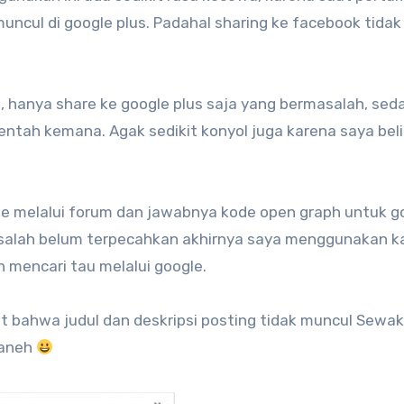
 muncul di google plus. Padahal sharing ke facebook tidak
, hanya share ke google plus saja yang bermasalah, se
g entah kemana. Agak sedikit konyol juga karena saya bel
e melalui forum dan jawabnya kode open graph untuk g
masalah belum terpecahkan akhirnya saya menggunakan k
h mencari tau melalui google.
hat bahwa judul dan deskripsi posting tidak muncul Sewa
 aneh