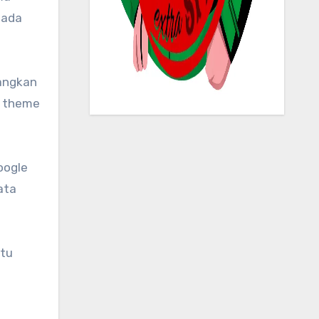
 ada
dangkan
i theme
oogle
ata
ktu