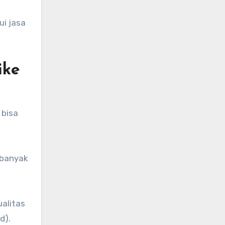
i jasa
ike
 bisa
rbanyak
alitas
d).