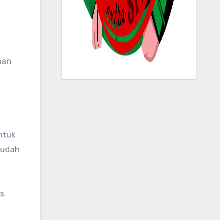
ntuk
sudah
as