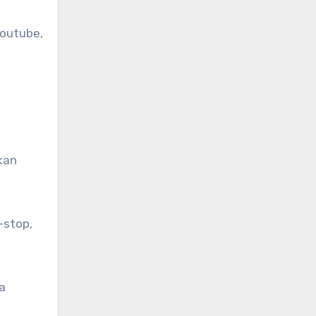
Youtube,
kan
-stop,
a