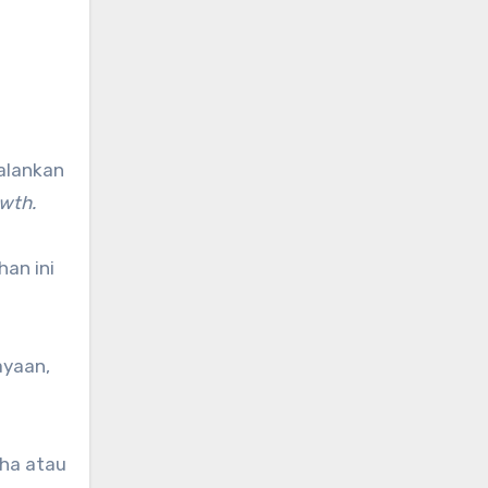
alankan
wth.
han ini
ayaan,
aha atau