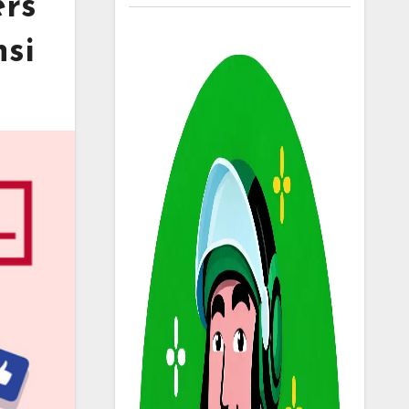
ers
si