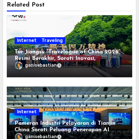
Related Post
Internet
Traveling
Tur Jiangsu “Travelogue of China 2026”
Resmi Berakhir, Soroti Inovasi,
Keterbukaan, dan Pembangunan
ganisebastian
Berorientasi pada Masyarakat
Internet
Pameran Industri Pelayaran di Tianjin
China Soroti Peluang Penerapan AI
ganisebastian