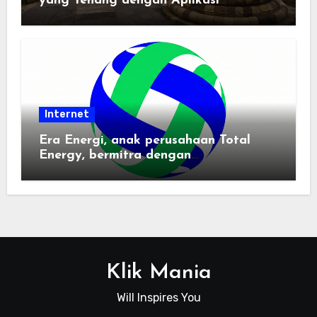
yang Tenang dengan Aplikasi
Pemindai PDF
Internet
Era Energi, anak perusahaan Total
Energy, bermitra dengan
Zhuochuangtong untuk mempercepat
transisi energi Indonesia — raksasa
energi global bergabung dengan tim
lokal untuk mengembangkan energi
terbarukan dan infrastruktur listrik
Klik Mania
Will Inspires You