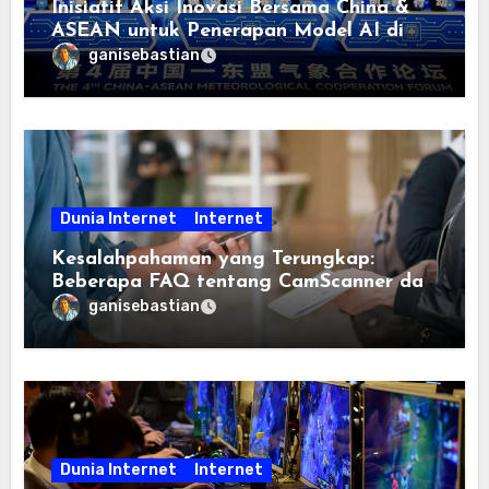
Inisiatif Aksi Inovasi Bersama China &
ASEAN untuk Penerapan Model AI di
bidang Meteorologi diluncurkan
ganisebastian
Dunia Internet
Internet
Kesalahpahaman yang Terungkap:
Beberapa FAQ tentang CamScanner dan
Scanner App, Terjawab
ganisebastian
Dunia Internet
Internet