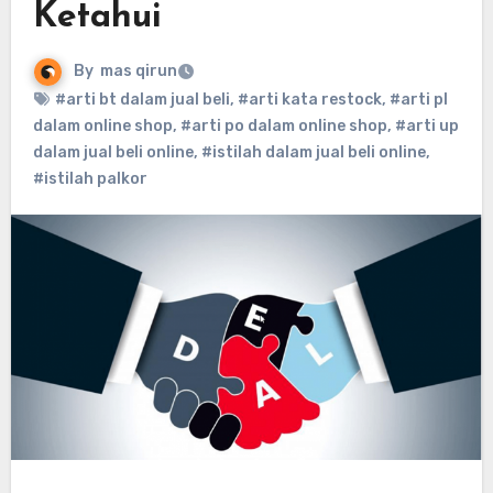
Ketahui
By
mas qirun
#arti bt dalam jual beli
,
#arti kata restock
,
#arti pl
dalam online shop
,
#arti po dalam online shop
,
#arti up
dalam jual beli online
,
#istilah dalam jual beli online
,
#istilah palkor