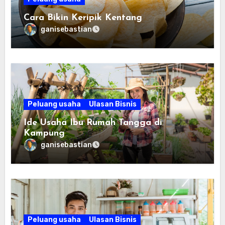
Cara Bikin Keripik Kentang
ganisebastian
Peluang usaha
Ulasan Bisnis
Ide Usaha Ibu Rumah Tangga di
Kampung
ganisebastian
Peluang usaha
Ulasan Bisnis