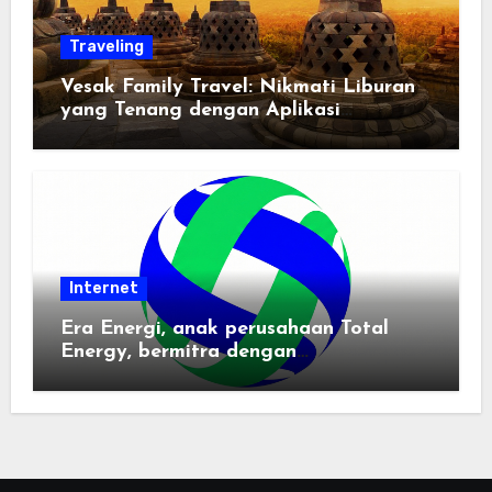
Traveling
Vesak Family Travel: Nikmati Liburan
yang Tenang dengan Aplikasi
Pemindai PDF
Internet
Era Energi, anak perusahaan Total
Energy, bermitra dengan
Zhuochuangtong untuk mempercepat
transisi energi Indonesia — raksasa
energi global bergabung dengan tim
lokal untuk mengembangkan energi
terbarukan dan infrastruktur listrik