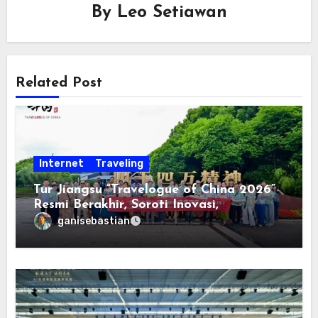
By
Leo Setiawan
Related Post
Internet
Traveling
Tur Jiangsu “Travelogue of China 2026”
Resmi Berakhir, Soroti Inovasi,
Keterbukaan, dan Pembangunan
ganisebastian
Berorientasi pada Masyarakat