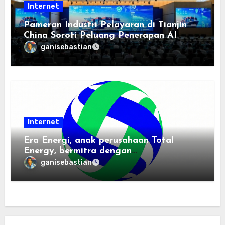
Internet
Pameran Industri Pelayaran di Tianjin
China Soroti Peluang Penerapan AI
ganisebastian
Internet
Era Energi, anak perusahaan Total
Energy, bermitra dengan
Zhuochuangtong untuk mempercepat
ganisebastian
transisi energi Indonesia — raksasa
energi global bergabung dengan tim
lokal untuk mengembangkan energi
terbarukan dan infrastruktur listrik