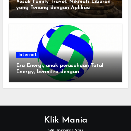
Vesak Family Travel: Nikmati Liburan
yang Tenang dengan Aplikasi
Pemindai PDF
Internet
Era Energi, anak perusahaan Total
Energy, bermitra dengan
Zhuochuangtong untuk mempercepat
transisi energi Indonesia — raksasa
energi global bergabung dengan tim
lokal untuk mengembangkan energi
terbarukan dan infrastruktur listrik
Klik Mania
Will Inspires You