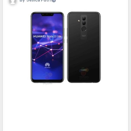
By
Jesica Putri