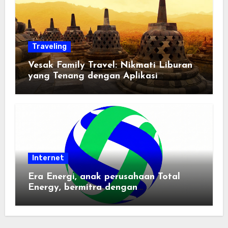
Traveling
Vesak Family Travel: Nikmati Liburan
yang Tenang dengan Aplikasi
Pemindai PDF
Internet
Era Energi, anak perusahaan Total
Energy, bermitra dengan
Zhuochuangtong untuk mempercepat
transisi energi Indonesia — raksasa
energi global bergabung dengan tim