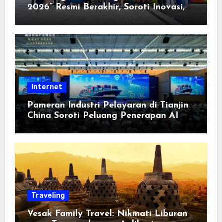
2026” Resmi Berakhir, Soroti Inovasi,
Keterbukaan, dan Pembangunan
Berorientasi pada Masyarakat
Internet
Pameran Industri Pelayaran di Tianjin
China Soroti Peluang Penerapan AI
Traveling
Vesak Family Travel: Nikmati Liburan