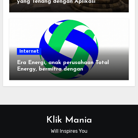
yang Tenang dengan Aplikasi
Pemindai PDF
Internet
Era Energi, anak perusahaan Total
Energy, bermitra dengan
Zhuochuangtong untuk mempercepat
transisi energi Indonesia — raksasa
energi global bergabung dengan tim
lokal untuk mengembangkan energi
terbarukan dan infrastruktur listrik
Klik Mania
Will Inspires You