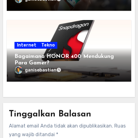
Internet
Tekno
Bagaimana HONOR 400 Mendukung
Para Gamer?
ganisebastian
Tinggalkan Balasan
Alamat email Anda tidak akan dipublikasikan.
Ruas
yang wajib ditandai
*