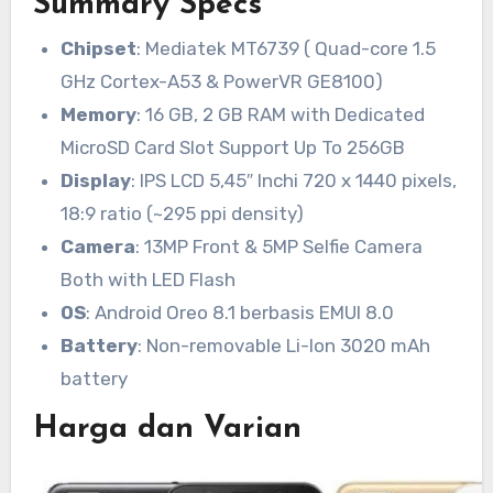
Summary Specs
Chipset
: Mediatek MT6739 ( Quad-core 1.5
GHz Cortex-A53 & PowerVR GE8100)
Memory
: 16 GB, 2 GB RAM with Dedicated
MicroSD Card Slot Support Up To 256GB
Display
: IPS LCD 5,45″ Inchi 720 x 1440 pixels,
18:9 ratio (~295 ppi density)
Camera
: 13MP Front & 5MP Selfie Camera
Both with LED Flash
OS
: Android Oreo 8.1 berbasis EMUI 8.0
Battery
: Non-removable Li-Ion 3020 mAh
battery
Harga dan Varian