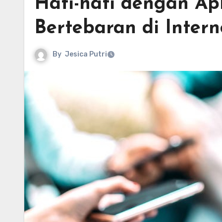
Hati-hati dengan Ap
Bertebaran di Intern
By
Jesica Putri