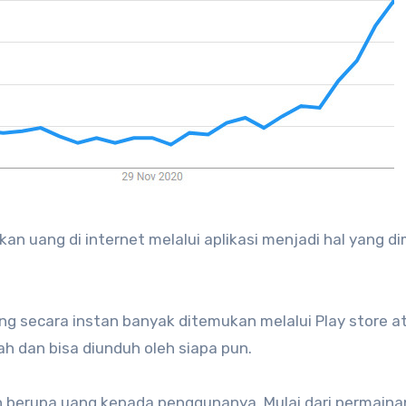
n uang di internet melalui aplikasi menjadi hal yang di
ang secara instan banyak ditemukan melalui Play store a
h dan bisa diunduh oleh siapa pun.
 berupa uang kepada penggunanya. Mulai dari permainan