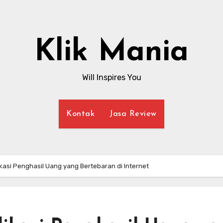
Klik Mania
Will Inspires You
Kontak
Jasa Review
kasi Penghasil Uang yang Bertebaran di Internet